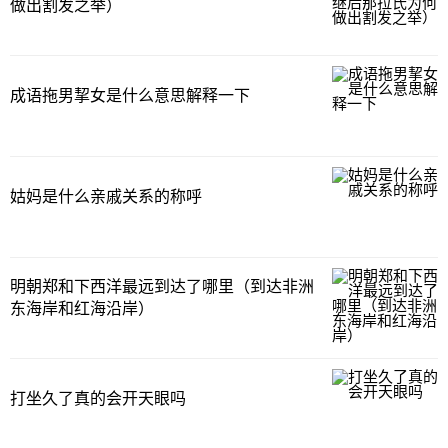
做出割发之举）
成语拖男挈女是什么意思解释一下
姑妈是什么亲戚关系的称呼
明朝郑和下西洋最远到达了哪里（到达非洲
东海岸和红海沿岸）
打坐久了真的会开天眼吗